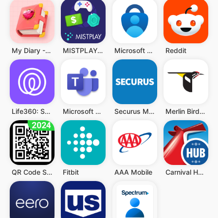
My Diary - Diary With Lock
MISTPLAY: Spiele für Belohnung
Microsoft Authenticator
Reddit
Life360: Standort teilen
Microsoft Teams
Securus Mobile
Merlin Bird ID von Cornell Lab
QR Code Scanner (Deutsch)
Fitbit
AAA Mobile
Carnival HUB