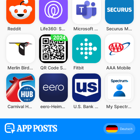
Reddit
Life360: Standort teilen
Microsoft Teams
Securus Mobile
Merlin Bird ID von Cornell Lab
QR Code Scanner (Deutsch)
Fitbit
AAA Mobile
Carnival HUB
eero-Heim-WLAN-System
U.S. Bank Mobile Banking
My Spectrum
Deutsch