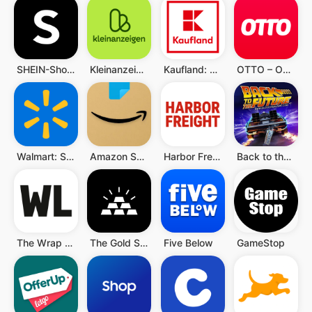
SHEIN-Shopping Online
Kleinanzeigen: Jetzt ohne eBay
Kaufland: Finde dein Angebot!
OTTO – Online Shopping & Möbel
Walmart: Shopping & Savings
Amazon Shopping
Harbor Freight Tools
Back to the Future™
The Wrap Life
The Gold Supply
Five Below
GameStop