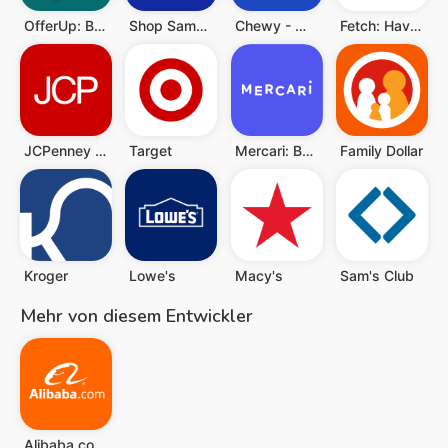
OfferUp: Buy. Sell. Letgo.
Shop Samsung
Chewy - Where Pet Lovers Shop
Fetch: Have Fun, Save Money
JCPenney – Shopping & Deals
Target
Mercari: Buy and Sell App
Family Dollar
Kroger
Lowe's
Macy's
Sam's Club
Mehr von diesem Entwickler
Alibaba.com - B2B-Marktplatz