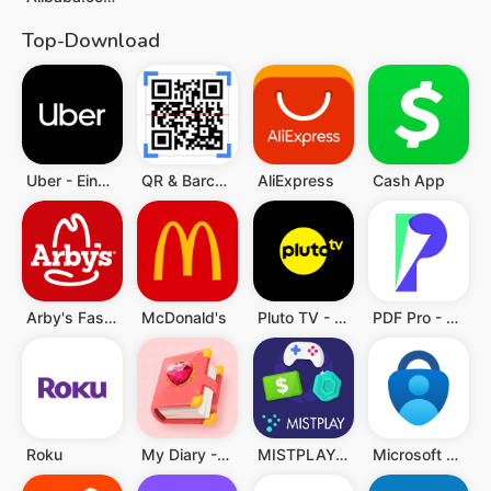
Top-Download
Uber - Eine Fahrt bestellen
QR & Barcode Scanner (Deutsch)
AliExpress
Cash App
Arby's Fast Food Sandwiches
McDonald's
Pluto TV - TV, Filme & Serien
PDF Pro - Reader & Maker
Roku
My Diary - Diary With Lock
MISTPLAY: Spiele für Belohnung
Microsoft Authenticator