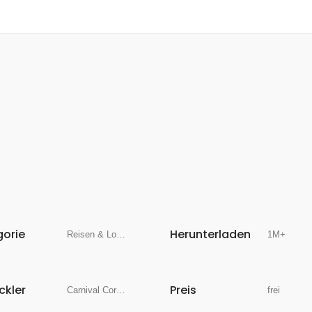
gorie
Herunterladen
Reisen & Lokales
1M+
ckler
Preis
Carnival Corporation
frei