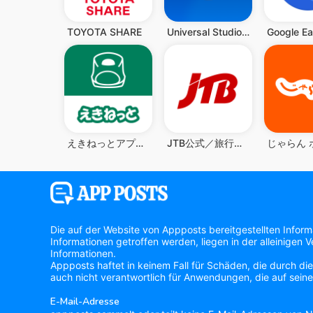
TOYOTA SHARE
Universal Studios Japan
Google Ea
えきねっとアプリ-新幹線・特急の予約｜JR新幹線予約
JTB公式／旅行検索・予約確認アプリ
Die auf der Website von Appposts bereitgestellten Infor
Informationen getroffen werden, liegen in der alleinigen
Informationen.
Appposts haftet in keinem Fall für Schäden, die durch di
auch nicht verantwortlich für Anwendungen, die auf seine
E-Mail-Adresse