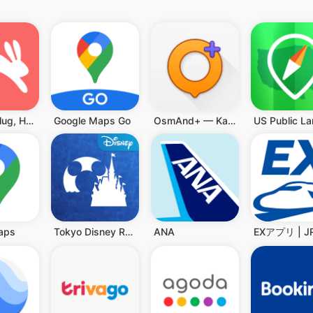
Hopper: Flug, Hotel & Auto
Google Maps Go
OsmAnd+ — Karten & GPS Offline
US Public L
aps
Tokyo Disney Resort App
ANA