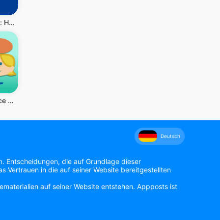
Booking.com: Hotels
VoiceTra(Voice Translator)
Deutsch
n. Entscheidungen, die auf Grundlage dieser
 Vertrauen in die auf seiner Website bereitgestellten
materialien auf seiner Website entstehen. Appposts ist