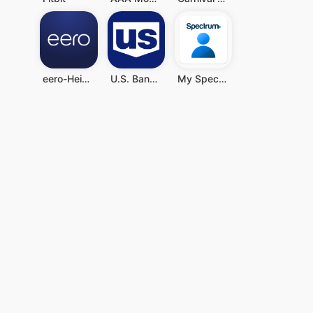
eero-Heim-WLAN-System
U.S. Bank Mobile Banking
My Spectrum