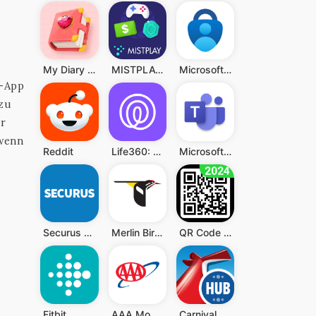
My Diary - Diary With Lock
MISTPLAY: Spiele für Belohnung
Microsoft Authenticator
B-App
 zu
er
 wenn
Reddit
Life360: Standort teilen
Microsoft Teams
Securus Mobile
Merlin Bird ID von Cornell Lab
QR Code Scanner (Deutsch)
Fitbit
AAA Mobile
Carnival HUB