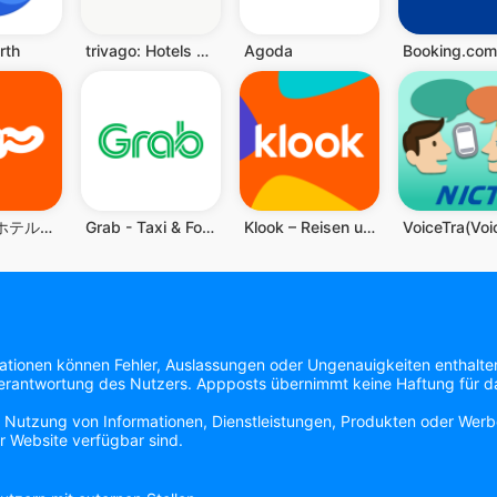
rth
trivago: Hotels vergleichen
Agoda
じゃらん ホテル検索/宿泊予約
Grab - Taxi & Food Delivery
Klook – Reisen und Freizeit
mationen können Fehler, Auslassungen oder Ungenauigkeiten enthalte
 Verantwortung des Nutzers. Appposts übernimmt keine Haftung für das
e Nutzung von Informationen, Dienstleistungen, Produkten oder Werbe
r Website verfügbar sind.