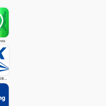
ands
EXアプリ | JR東海公式