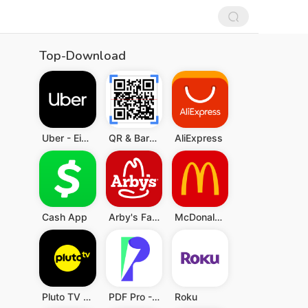
Top-Download
Uber - Eine Fahrt bestellen
QR & Barcode Scanner (Deutsch)
AliExpress
Cash App
Arby's Fast Food Sandwiches
McDonald's
Pluto TV - TV, Filme & Serien
PDF Pro - Reader & Maker
Roku