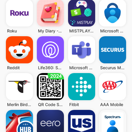
Roku
My Diary - Diary With Lock
MISTPLAY: Spiele für Belohnung
Microsoft Authenticator
Reddit
Life360: Standort teilen
Microsoft Teams
Securus Mobile
Merlin Bird ID von Cornell Lab
QR Code Scanner (Deutsch)
Fitbit
AAA Mobile