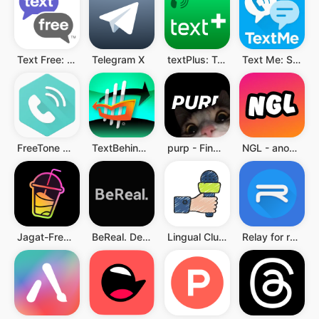
Text Free: Call & Texting App
Telegram X
textPlus: Text Message + Call
Text Me: Second Phone Number
FreeTone Calls & Texting
TextBehind Inmate Texting App
purp - Finde neue Freunde
NGL - anonyme q&a
Jagat-Freunde an Ihrer Seite
BeReal. Deine Freunde in echt.
Lingual Club: Find friends
Relay for reddit