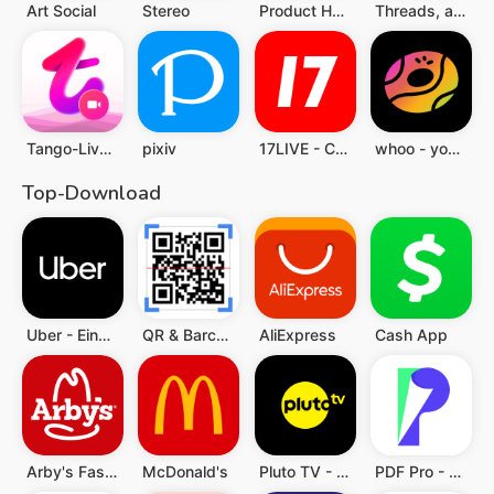
Art Social
Stereo
Product Hunt
Threads, an Instagram app
Tango-Live Stream & Video Chat
pixiv
17LIVE - Chat, Live streaming
whoo - your world
Top-Download
Uber - Eine Fahrt bestellen
QR & Barcode Scanner (Deutsch)
AliExpress
Cash App
Arby's Fast Food Sandwiches
McDonald's
Pluto TV - TV, Filme & Serien
PDF Pro - Reader & Maker