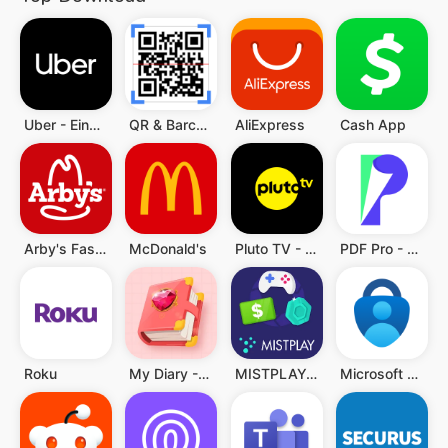
Uber - Eine Fahrt bestellen
QR & Barcode Scanner (Deutsch)
AliExpress
Cash App
Arby's Fast Food Sandwiches
McDonald's
Pluto TV - TV, Filme & Serien
PDF Pro - Reader & Maker
Roku
My Diary - Diary With Lock
MISTPLAY: Spiele für Belohnung
Microsoft Authenticator