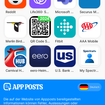
Reddit
Life360: Standort teilen
Microsoft Teams
Securus Mobile
Merlin Bird ID von Cornell Lab
QR Code Scanner (Deutsch)
Fitbit
AAA Mobile
Carnival HUB
eero-Heim-WLAN-System
U.S. Bank Mobile Banking
My Spectrum
Deutsch
Die auf der Website von Appposts bereitgestellten
Informationen können Fehler, Auslassungen oder