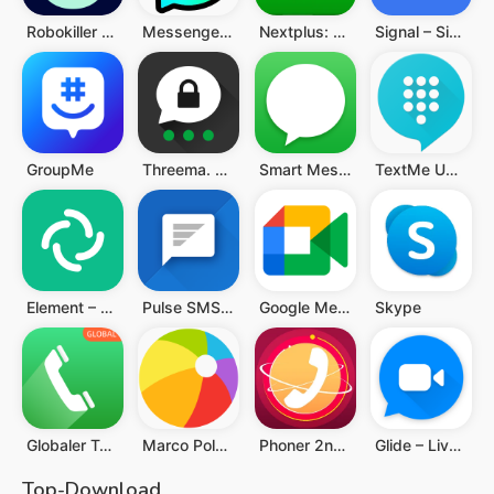
Robokiller - Spam Call Blocker
Messenger Kids – The Messaging
Nextplus: Phone # Text + Call
Signal – Sicherer Messenger
GroupMe
Threema. Der sichere Messenger
Smart Messages
TextMe Up Calling & Texts
Element – Sicher kommunizieren
Pulse SMS (Phone/Tablet/Web)
Google Meet
Skype
Globaler Telefonanruf, WIFI
Marco Polo - Video Messenger
Phoner 2nd Phone Number + Text
Glide – Live-Videonachrichten
Top-Download