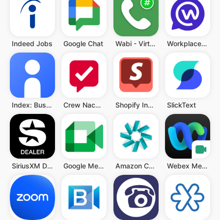
Indeed Jobs
Google Chat
Wabi - Virtuelle Telefonnummer
Workplace Chat from Meta
Index: Business Phone Number
Crew Nachrichten und Planung
Shopify Inbox
SlickText
SiriusXM Dealer
Google Meet (original)
Amazon Chime
Webex Meetings