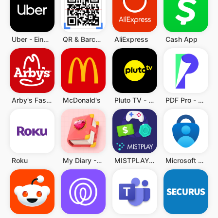
Uber - Eine Fahrt bestellen
QR & Barcode Scanner (Deutsch)
AliExpress
Cash App
Arby's Fast Food Sandwiches
McDonald's
Pluto TV - TV, Filme & Serien
PDF Pro - Reader & Maker
Roku
My Diary - Diary With Lock
MISTPLAY: Spiele für Belohnung
Microsoft Authenticator