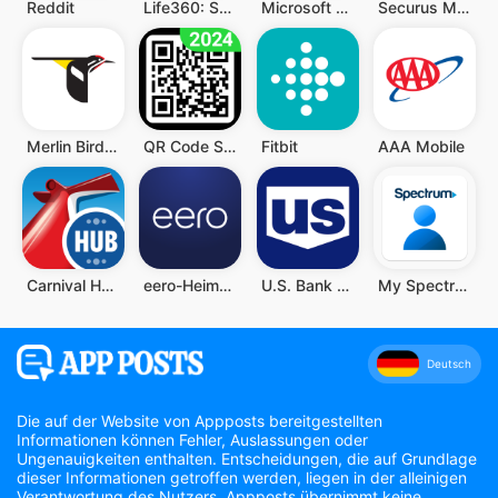
Reddit
Life360: Standort teilen
Microsoft Teams
Securus Mobile
Merlin Bird ID von Cornell Lab
QR Code Scanner (Deutsch)
Fitbit
AAA Mobile
Carnival HUB
eero-Heim-WLAN-System
U.S. Bank Mobile Banking
My Spectrum
Deutsch
Die auf der Website von Appposts bereitgestellten
Informationen können Fehler, Auslassungen oder
Ungenauigkeiten enthalten. Entscheidungen, die auf Grundlage
dieser Informationen getroffen werden, liegen in der alleinigen
Verantwortung des Nutzers. Appposts übernimmt keine