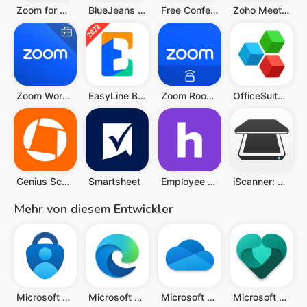
Zoom for Chromebook
BlueJeans Video Conferencing
Free Conference Call
Zoho Meeting - Onlinemeetings
Zoom Workplace for Intune
EasyLine Business Phone Number
Zoom Rooms Controller
OfficeSuite: Word, Sheets, PDF
Genius Scan - PDF Scanner
Smartsheet
Employee Schedule & Time Clock
iScanner: PDF-Scanner-App.
Mehr von diesem Entwickler
Microsoft Authenticator
Microsoft Edge: KI-Browser
Microsoft OneDrive
Microsoft Family Safety