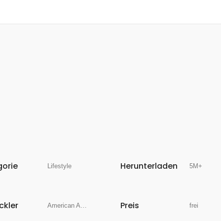
gorie
Herunterladen
Lifestyle
5M+
ckler
Preis
American Automobile Association, Inc.
frei