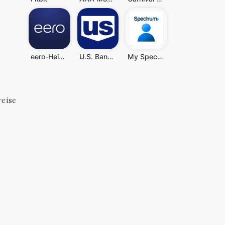
eero-Heim-WLAN-System
U.S. Bank Mobile Banking
My Spectrum
reise