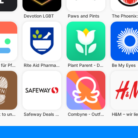
Devotion LGBT
Paws and Pints
MYDUTY, für Pflegepersonal
Rite Aid Pharmacy
Plant Parent - Der Pflegeguide
Be My Eyes
Yarn - ask to understand
Safeway Deals & Delivery
Combyne - Outfitkreation