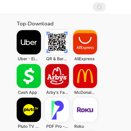
Top-Download
Uber - Eine Fahrt bestellen
QR & Barcode Scanner (Deutsch)
AliExpress
Cash App
Arby's Fast Food Sandwiches
McDonald's
Pluto TV - TV, Filme & Serien
PDF Pro - Reader & Maker
Roku