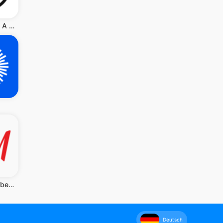
The Phoenix: A sober community
H&M – wir lieben Mode
Deutsch