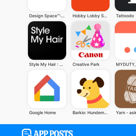
Design Space™: DIY mit Cricut
Hobby Lobby Stores
Tattoodo
Style My Hair : Frisuren und H
Creative Park
Google Home
Barkio: Hundemonitor & Kamera