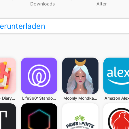
Downloads
Alter
erunterladen
My Diary - Diary With Lock
Life360: Standort teilen
Moonly Mondkalender Mondphasen
Amazon Ale