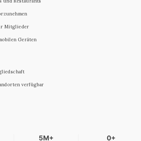
s und Restaurants
vorzunehmen
ür Mitglieder
mobilen Geräten
gliedschaft
tandorten verfügbar
5M+
0+