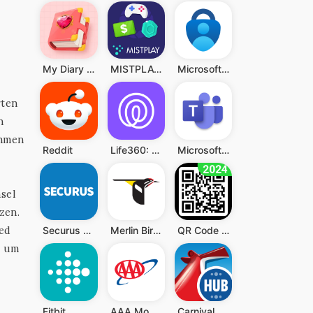
My Diary - Diary With Lock
MISTPLAY: Spiele für Belohnung
Microsoft Authenticator
rten
n
ehmen
Reddit
Life360: Standort teilen
Microsoft Teams
sel
zen.
ied
Securus Mobile
Merlin Bird ID von Cornell Lab
QR Code Scanner (Deutsch)
, um
Fitbit
AAA Mobile
Carnival HUB