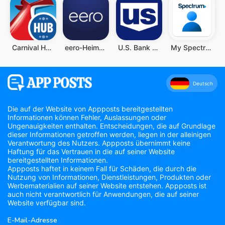
Carnival HUB
eero-Heim-WLAN-System
U.S. Bank Mobile Banking
My Spectrum
Deutsch
Die auf der Website von Appposts bereitgestellten
Informationen können Fehler, Auslassungen oder
Ungenauigkeiten enthalten. Entscheidungen, die auf Grundlage
dieser Informationen getroffen werden, liegen in der alleinigen
Verantwortung des Nutzers. Appposts übernimmt keine
Haftung für das Vertrauen in die auf seiner Website
bereitgestellten Informationen.
Appposts haftet in keinem Fall für Schäden, die durch die
Nutzung von Informationen, Dienstleistungen, Produkten oder
Werbematerialien auf seiner Website entstehen. Appposts ist
auch nicht verantwortlich für Anwendungen, die auf seiner
Website verfügbar sind.
E-Mail-Adresse