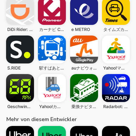
DiDi Rider: Affordable rides
カーナビ COCCHi/Pioneerカーナビ・渋滞情報
e METRO
タイムズカー
S.RIDE
駅すぱあと 乗換案内 - 時刻表・運行情報・バス経路
auナビウォーク - 乗換案内・バスと地図の総合移動アプリ
Yahoo!マップ - 最新地図、ナビや乗換も
Geschwindigkeitsmesser GPS
Yahoo!カーナビ - ナビ、渋滞情報も地図も自動更新
乗換ナビタイム - 電車・バス時刻表、路線図、乗換案内
Radarbot: Blitzer Radarwarner
Mehr von diesem Entwickler