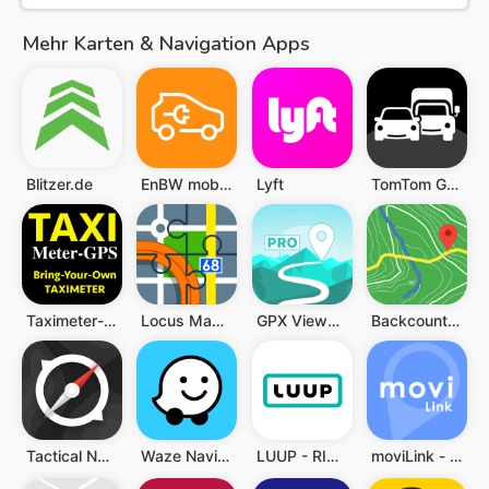
Mehr Karten & Navigation Apps
Blitzer.de
EnBW mobility+: E-Auto laden
Lyft
TomTom GO Navigation
Taximeter-GPS
Locus Map 3 Classic
GPX Viewer PRO
Backcountry Navigator
Tactical NAV: MGRS Navigation
Waze Navigation und Verkehr
LUUP - RIDE YOUR CITY
moviLink - ドライブが快適になるカーナビアプリ