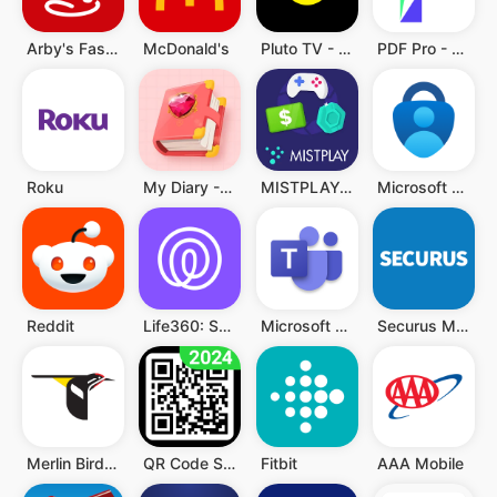
Arby's Fast Food Sandwiches
McDonald's
Pluto TV - TV, Filme & Serien
PDF Pro - Reader & Maker
Roku
My Diary - Diary With Lock
MISTPLAY: Spiele für Belohnung
Microsoft Authenticator
Reddit
Life360: Standort teilen
Microsoft Teams
Securus Mobile
Merlin Bird ID von Cornell Lab
QR Code Scanner (Deutsch)
Fitbit
AAA Mobile