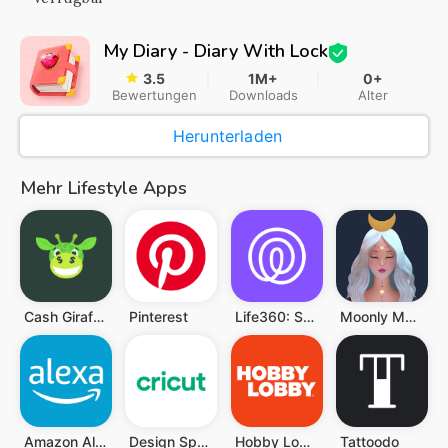
My Diary - Diary With Lock
3.5
1M+
0+
Bewertungen
Downloads
Alter
Herunterladen
Mehr Lifestyle Apps
Cash Giraffe: Spiel und gewinn
Pinterest
Life360: Standort teilen
Moonly Mondkalender Mondphasen
Amazon Alexa
Design Space™: DIY mit Cricut
Hobby Lobby Stores
Tattoodo