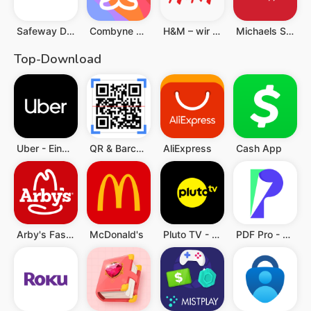
Safeway Deals & Delivery
Combyne - Outfitkreation
H&M – wir lieben Mode
Michaels Stores
Top-Download
Uber - Eine Fahrt bestellen
QR & Barcode Scanner (Deutsch)
AliExpress
Cash App
Arby's Fast Food Sandwiches
McDonald's
Pluto TV - TV, Filme & Serien
PDF Pro - Reader & Maker