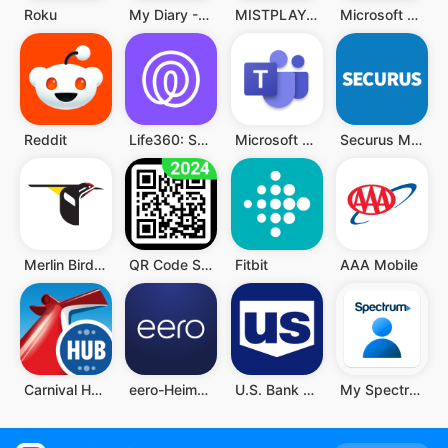
Roku
My Diary - Diary With Lock
MISTPLAY: Spiele für Belohnung
Microsoft Authenticator
Reddit
Life360: Standort teilen
Microsoft Teams
Securus Mobile
Merlin Bird ID von Cornell Lab
QR Code Scanner (Deutsch)
Fitbit
AAA Mobile
Carnival HUB
eero-Heim-WLAN-System
U.S. Bank Mobile Banking
My Spectrum