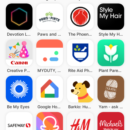
Devotion LGBT
Paws and Pints
The Phoenix: A sober community
Style My Hair : Frisuren und H
Creative Park
MYDUTY, für Pflegepersonal
Rite Aid Pharmacy
Plant Parent - Der Pflegeguide
Be My Eyes
Google Home
Barkio: Hundemonitor & Kamera
Yarn - ask to understand