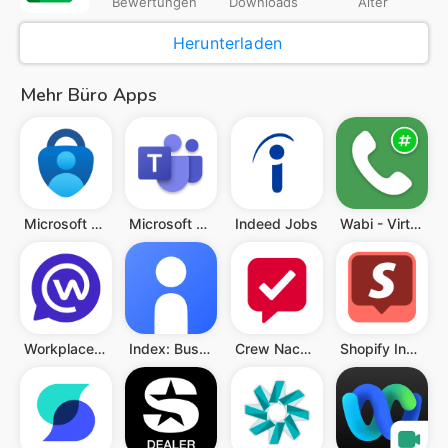
Bewertungen
Downloads
Alter
Herunterladen
Mehr Büro Apps
Microsoft Authenticator
Microsoft Teams
Indeed Jobs
Wabi - Virtuelle Telefonnummer
Workplace Chat from Meta
Index: Business Phone Number
Crew Nachrichten und Planung
Shopify Inbox