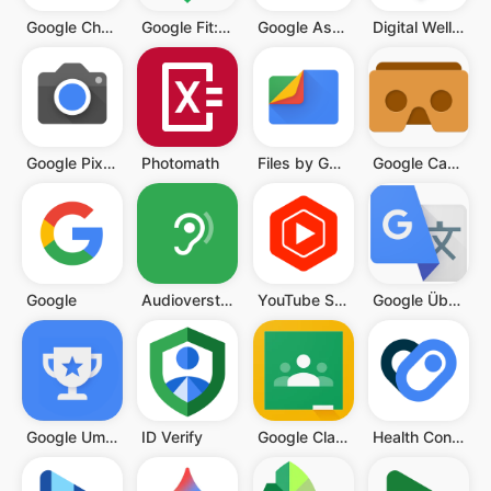
Google Chrome
Google Fit: Aktivitätstracker
Google Assistant
Digital Wellbeing
Google Pixel-Kamera
Photomath
Files by Google
Google Cardboard
Google
Audioverstärker
YouTube Studio
Google Übersetzer
Google Umfrage-App
ID Verify
Google Classroom
Health Connect (Beta)