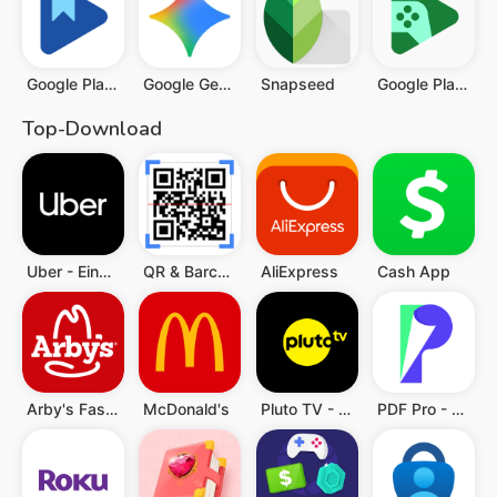
Google Play Bücher
Google Gemini
Snapseed
Google Play Game
Top-Download
Uber - Eine Fahrt bestellen
QR & Barcode Scanner (Deutsch)
AliExpress
Cash App
Arby's Fast Food Sandwiches
McDonald's
Pluto TV - TV, Filme & Serien
PDF Pro - Reader & Maker