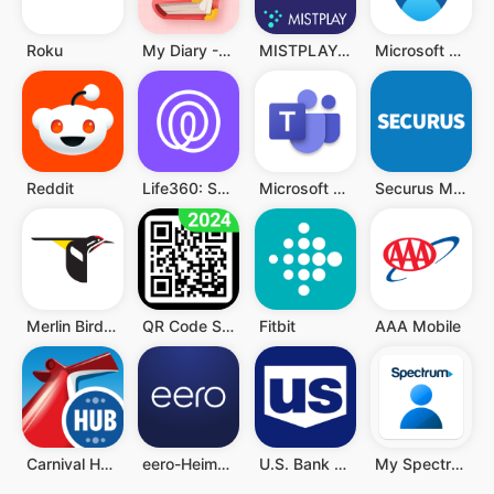
Roku
My Diary - Diary With Lock
MISTPLAY: Spiele für Belohnung
Microsoft Authenticator
Reddit
Life360: Standort teilen
Microsoft Teams
Securus Mobile
Merlin Bird ID von Cornell Lab
QR Code Scanner (Deutsch)
Fitbit
AAA Mobile
Carnival HUB
eero-Heim-WLAN-System
U.S. Bank Mobile Banking
My Spectrum