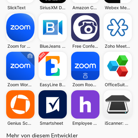
SlickText
SiriusXM Dealer
Amazon Chime
Webex Meetings
Zoom for Chromebook
BlueJeans Video Conferencing
Free Conference Call
Zoho Meeting - Onlinemeetings
Zoom Workplace for Intune
EasyLine Business Phone Number
Zoom Rooms Controller
OfficeSuite: Word, Sheets, PDF
Genius Scan - PDF Scanner
Smartsheet
Employee Schedule & Time Clock
iScanner: PDF-Scanner-App.
Mehr von diesem Entwickler