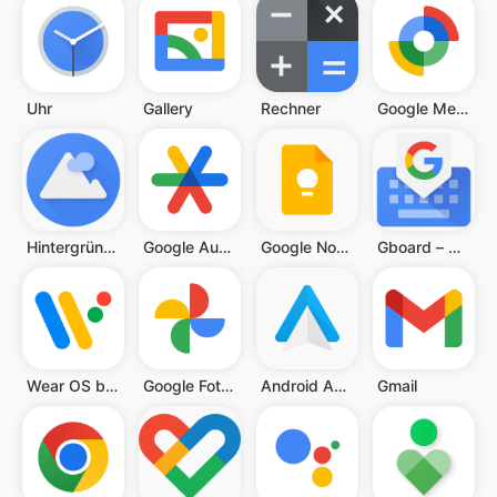
Uhr
Gallery
Rechner
Google Mein Gerät finden
Hintergründe
Google Authenticator
Google Notizen
Gboard – die Google-Tastatur
Wear OS by Google
Google Fotos
Android Auto
Gmail