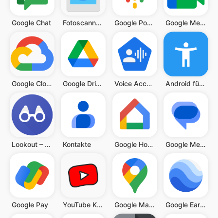
Google Chat
Fotoscanner von Google Fotos
Google Podcasts
Google Meet
Google Cloud
Google Drive
Voice Access
Android für Barrierefreiheit
Lookout – Unterstütztes Sehen
Kontakte
Google Home
Google Messages
Google Pay
YouTube Kids
Google Maps
Google Earth