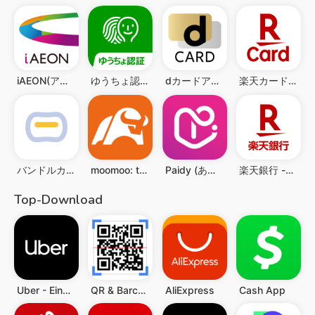
iAEON(アイイオン)
ゆうちょ認証アプリ
dカードアプリ
楽天カード：明細確認・家計簿アプリ
バンドルカード:誰でも発行できるVisaプリカ
moomoo: trading & investing
Paidy (あと払いペイディ)-後払いアプリ
楽天銀行 -個人のお客様向けアプリ
Top-Download
Uber - Eine Fahrt bestellen
QR & Barcode Scanner (Deutsch)
AliExpress
Cash App