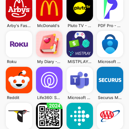
Arby's Fast Food Sandwiches
McDonald's
Pluto TV - TV, Filme & Serien
PDF Pro - Reader & Maker
Roku
My Diary - Diary With Lock
MISTPLAY: Spiele für Belohnung
Microsoft Authenticator
Reddit
Life360: Standort teilen
Microsoft Teams
Securus Mobile