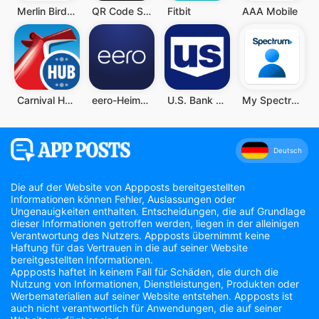
Merlin Bird ID von Cornell Lab
QR Code Scanner (Deutsch)
Fitbit
AAA Mobile
Carnival HUB
eero-Heim-WLAN-System
U.S. Bank Mobile Banking
My Spectrum
Deutsch
Die auf der Website von Appposts bereitgestellten
Informationen können Fehler, Auslassungen oder
Ungenauigkeiten enthalten. Entscheidungen, die auf Grundlage
dieser Informationen getroffen werden, liegen in der alleinigen
Verantwortung des Nutzers. Appposts übernimmt keine
Haftung für das Vertrauen in die auf seiner Website
bereitgestellten Informationen.
Appposts haftet in keinem Fall für Schäden, die durch die
Nutzung von Informationen, Dienstleistungen, Produkten oder
Werbematerialien auf seiner Website entstehen. Appposts ist
auch nicht verantwortlich für Anwendungen, die auf seiner