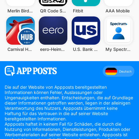
Merlin Bird ID von Cornell Lab
QR Code Scanner (Deutsch)
Fitbit
AAA Mobile
Carnival HUB
eero-Heim-WLAN-System
U.S. Bank Mobile Banking
My Spectrum
Deutsch
Die auf der Website von Appposts bereitgestellten
Informationen können Fehler, Auslassungen oder
Ungenauigkeiten enthalten. Entscheidungen, die auf Grundlage
dieser Informationen getroffen werden, liegen in der alleinigen
Verantwortung des Nutzers. Appposts übernimmt keine
Haftung für das Vertrauen in die auf seiner Website
bereitgestellten Informationen.
Appposts haftet in keinem Fall für Schäden, die durch die
Nutzung von Informationen, Dienstleistungen, Produkten oder
Werbematerialien auf seiner Website entstehen. Appposts ist