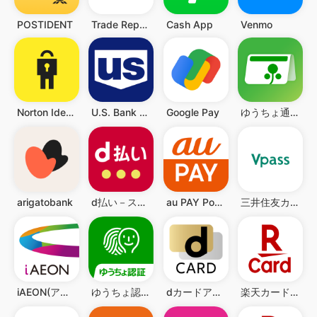
POSTIDENT
Trade Republic: Broker & Bank
Cash App
Venmo
Norton Identity
U.S. Bank Mobile Banking
Google Pay
ゆうちょ通帳アプリ-銀行の通帳アプリ
arigatobank
d払い－スマホ決済アプリ、キャッシュレスでお支払い
au PAY Pontaポイントがおトクにたまる！
三井住友カード Vpassアプリ
iAEON(アイイオン)
ゆうちょ認証アプリ
dカードアプリ
楽天カード：明細確認・家計簿アプリ