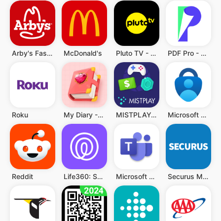
Arby's Fast Food Sandwiches
McDonald's
Pluto TV - TV, Filme & Serien
PDF Pro - Reader & Maker
Roku
My Diary - Diary With Lock
MISTPLAY: Spiele für Belohnung
Microsoft Authenticator
Reddit
Life360: Standort teilen
Microsoft Teams
Securus Mobile