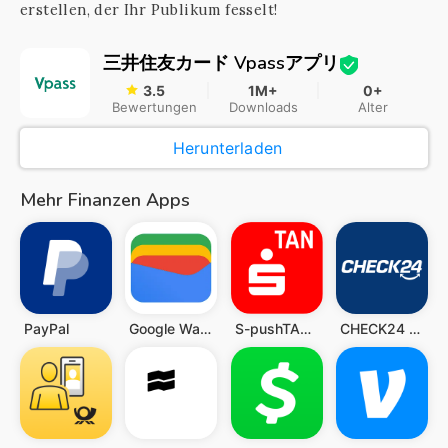
erstellen, der Ihr Publikum fesselt!
三井住友カード Vpassアプリ
3.5
1M+
0+
Bewertungen
Downloads
Alter
Herunterladen
Mehr Finanzen Apps
PayPal
Google Wallet
S-pushTAN - sichere Freigaben
CHECK24 Vergleiche