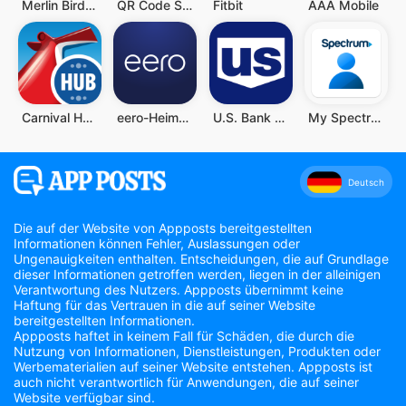
Merlin Bird ID von Cornell Lab
QR Code Scanner (Deutsch)
Fitbit
AAA Mobile
Carnival HUB
eero-Heim-WLAN-System
U.S. Bank Mobile Banking
My Spectrum
Deutsch
Die auf der Website von Appposts bereitgestellten
Informationen können Fehler, Auslassungen oder
Ungenauigkeiten enthalten. Entscheidungen, die auf Grundlage
dieser Informationen getroffen werden, liegen in der alleinigen
Verantwortung des Nutzers. Appposts übernimmt keine
Haftung für das Vertrauen in die auf seiner Website
bereitgestellten Informationen.
Appposts haftet in keinem Fall für Schäden, die durch die
Nutzung von Informationen, Dienstleistungen, Produkten oder
Werbematerialien auf seiner Website entstehen. Appposts ist
auch nicht verantwortlich für Anwendungen, die auf seiner
Website verfügbar sind.