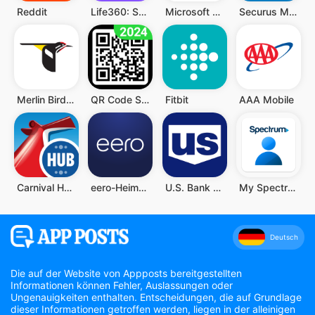
Reddit
Life360: Standort teilen
Microsoft Teams
Securus Mobile
Merlin Bird ID von Cornell Lab
QR Code Scanner (Deutsch)
Fitbit
AAA Mobile
Carnival HUB
eero-Heim-WLAN-System
U.S. Bank Mobile Banking
My Spectrum
Deutsch
Die auf der Website von Appposts bereitgestellten
Informationen können Fehler, Auslassungen oder
Ungenauigkeiten enthalten. Entscheidungen, die auf Grundlage
dieser Informationen getroffen werden, liegen in der alleinigen