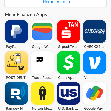
Herunterladen
Mehr Finanzen Apps
PayPal
Google Wallet
S-pushTAN - sichere Freigaben
CHECK24 Vergleiche
POSTIDENT
Trade Republic: Broker & Bank
Cash App
Venmo
Ramsey Network
Norton Identity
U.S. Bank Mobile Banking
Google Pay