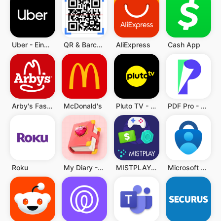
Uber - Eine Fahrt bestellen
QR & Barcode Scanner (Deutsch)
AliExpress
Cash App
Arby's Fast Food Sandwiches
McDonald's
Pluto TV - TV, Filme & Serien
PDF Pro - Reader & Maker
Roku
My Diary - Diary With Lock
MISTPLAY: Spiele für Belohnung
Microsoft Authenticator