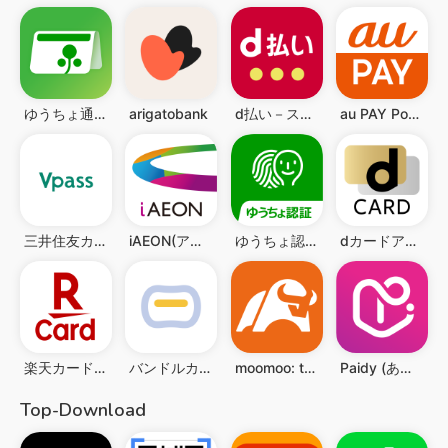
ゆうちょ通帳アプリ-銀行の通帳アプリ
arigatobank
d払い－スマホ決済アプリ、キャッシュレスでお支払い
au PAY Pontaポイントがおトクにたまる！
三井住友カード Vpassアプリ
iAEON(アイイオン)
ゆうちょ認証アプリ
dカードアプリ
楽天カード：明細確認・家計簿アプリ
バンドルカード:誰でも発行できるVisaプリカ
moomoo: trading & investing
Paidy (あと払いペイディ)-後払いアプリ
Top-Download