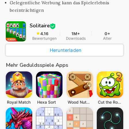
Gelegentliche Werbung kann das Spielerlebnis
beeinträchtigen
Solitaire
4.16
1M+
0+
Bewertungen
Downloads
Alter
Herunterladen
Mehr Geduldsspiele Apps
Royal Match
Hexa Sort
Wood Nuts & Bolts, Screw
Cut the Rope 2