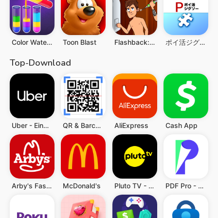
Color Water Sort Woody Puzzle
Toon Blast
Flashback: Knifflige Rätsel
ポイ活ジグソー：ポイントが稼げるパズルゲーム
Top-Download
Uber - Eine Fahrt bestellen
QR & Barcode Scanner (Deutsch)
AliExpress
Cash App
Arby's Fast Food Sandwiches
McDonald's
Pluto TV - TV, Filme & Serien
PDF Pro - Reader & Maker