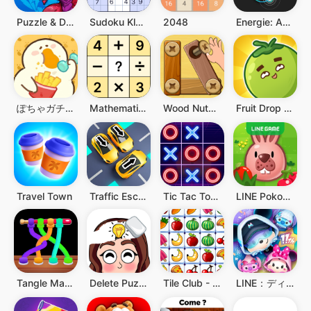
Puzzle & Dragons
Sudoku Klassische Puzzlespiele
2048
Energie: Anti-Stress-Schlaufen
ぽちゃガチョ！
Mathematik-Puzzles - Crossmath
Wood Nuts & Bolts Puzzle
Fruit Drop Master
Travel Town
Traffic Escape!
Tic Tac Toe - 2 Player XO
LINE Pokopoko
Tangle Master 3D
Delete Puzzle: Brain Games
Tile Club - 3-Gewinnt-Spiel
LINE：ディズニー ツムツム