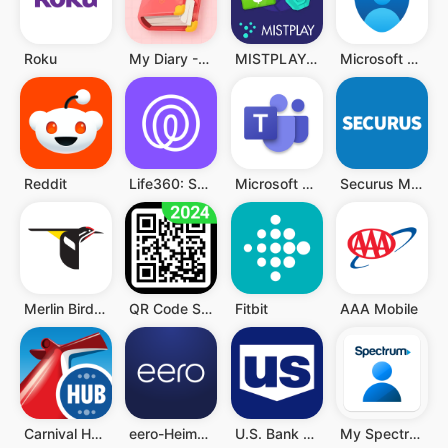
Roku
My Diary - Diary With Lock
MISTPLAY: Spiele für Belohnung
Microsoft Authenticator
Reddit
Life360: Standort teilen
Microsoft Teams
Securus Mobile
Merlin Bird ID von Cornell Lab
QR Code Scanner (Deutsch)
Fitbit
AAA Mobile
Carnival HUB
eero-Heim-WLAN-System
U.S. Bank Mobile Banking
My Spectrum