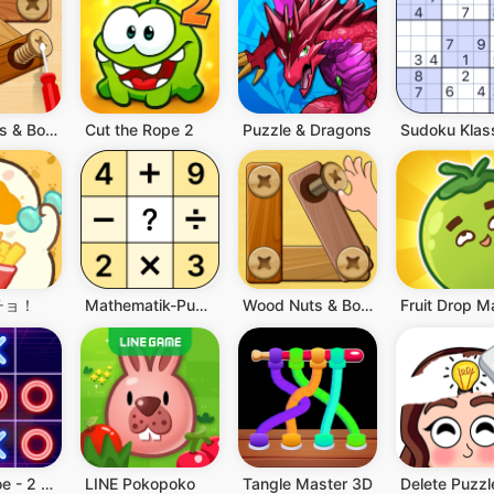
Wood Nuts & Bolts, Screw
Cut the Rope 2
Puzzle & Dragons
チョ！
Mathematik-Puzzles - Crossmath
Wood Nuts & Bolts Puzzle
Fruit Drop M
Tic Tac Toe - 2 Player XO
LINE Pokopoko
Tangle Master 3D