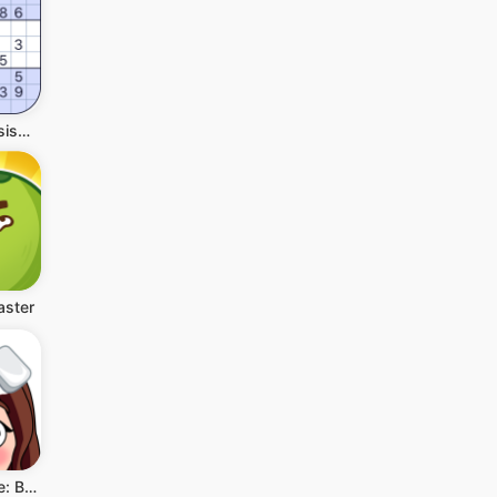
Sudoku Klassische Puzzlespiele
aster
Delete Puzzle: Brain Games