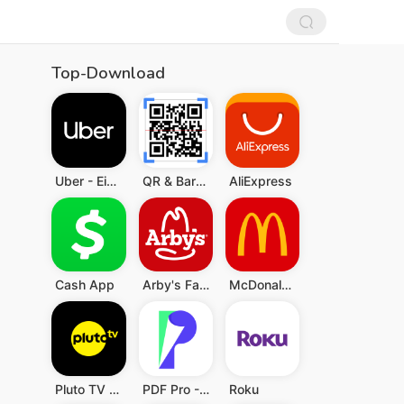
Top-Download
Uber - Eine Fahrt bestellen
QR & Barcode Scanner (Deutsch)
AliExpress
Cash App
Arby's Fast Food Sandwiches
McDonald's
Pluto TV - TV, Filme & Serien
PDF Pro - Reader & Maker
Roku