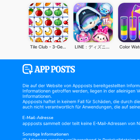
Tile Club - 3-Gewinnt-Spiel
LINE：ディズニー ツムツム
Die auf der Website von Appposts bereitgestellten Infor
Informationen getroffen werden, liegen in der alleinigen
Informationen.
Appposts haftet in keinem Fall für Schäden, die durch di
auch nicht verantwortlich für Anwendungen, die auf seine
E-Mail-Adresse
appposts sammelt oder teilt keine E-Mail-Adressen von Nu
Sonstige Informationen
IP-Adressen werden vorübergehend in Protokolldateien ge