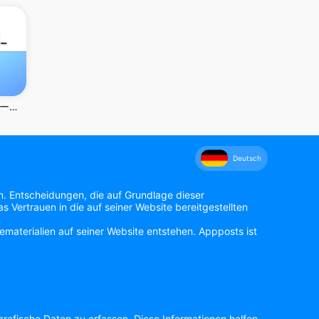
ポイ活ジグソー：ポイントが稼げるパズルゲーム
Deutsch
n. Entscheidungen, die auf Grundlage dieser
 Vertrauen in die auf seiner Website bereitgestellten
materialien auf seiner Website entstehen. Appposts ist
rafische Daten zu erfassen. Diese Informationen helfen