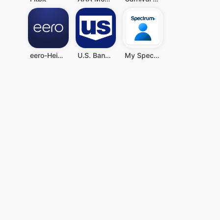
eero-Heim-WLAN-System
U.S. Bank Mobile Banking
My Spectrum