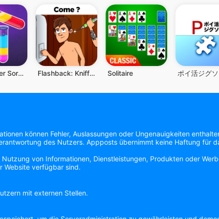
Color Water Sort Woody Puzzle
Flashback: Knifflige Rätsel
Solitaire
mationen können Fehler, Auslassungen oder Ungenauigkeiten enthalte
 Verantwortung des Nutzers. Appposts übernimmt keine Haftung für das
e Nutzung von Informationen, Dienstleistungen, Produkten oder Werbe
r Website verfügbar sind.
tzern mit externen Stellen.
speichert, um die Serveradministration zu gewährleisten und demog