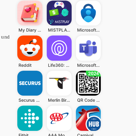
My Diary - Diary With Lock
MISTPLAY: Spiele für Belohnung
Microsoft Authenticator
y und
e
Reddit
Life360: Standort teilen
Microsoft Teams
Securus Mobile
Merlin Bird ID von Cornell Lab
QR Code Scanner (Deutsch)
Fitbit
AAA Mobile
Carnival HUB