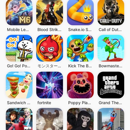
Mobile Legends: Bang Bang
Blood Strike - FPS for all
Snake.io Schlangen-.io-Spiele
Call of Duty®: Warzone™ Mobile
Go! Go! Pogo Cat
モンスターストライク
Kick The Buddy
Bowmasters: Archery Shooting
Sandwich Runner
fortnite
Poppy Playtime Chapter 3
Grand Theft Auto: San Andreas