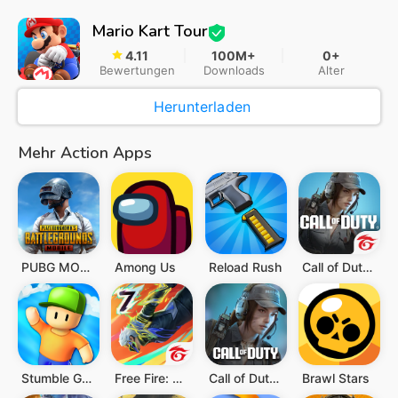
Mario Kart Tour
4.11
100M+
0+
Bewertungen
Downloads
Alter
Herunterladen
Mehr Action Apps
PUBG MOBILE
Among Us
Reload Rush
Call of Duty®: Mobile - Garena
Stumble Guys
Free Fire: The Chaos
Call of Duty: Mobile Saison 4
Brawl Stars