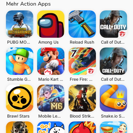
Mehr Action Apps
PUBG MOBILE
Among Us
Reload Rush
Call of Duty®: Mobile - Garena
Stumble Guys
Mario Kart Tour
Free Fire: The Chaos
Call of Duty: Mobile Saison 4
Brawl Stars
Mobile Legends: Bang Bang
Blood Strike - FPS for all
Snake.io Schlangen-.io-Spiele