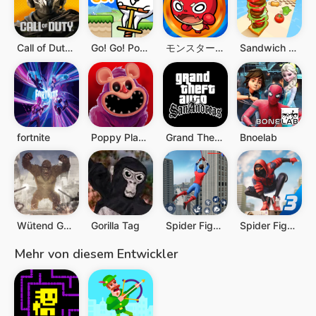
Call of Duty®: Warzone™ Mobile
Go! Go! Pogo Cat
モンスターストライク
Sandwich Runner
fortnite
Poppy Playtime Chapter 3
Grand Theft Auto: San Andreas
Bnoelab
Wütend Gorilla Monster Jäger
Gorilla Tag
Spider Fighting: Hero Game
Spider Fighter 3: Action Game
Mehr von diesem Entwickler