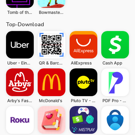
Tomb of the Mask
Bowmasters: Archery Shooting
Top-Download
Uber - Eine Fahrt bestellen
QR & Barcode Scanner (Deutsch)
AliExpress
Cash App
Arby's Fast Food Sandwiches
McDonald's
Pluto TV - TV, Filme & Serien
PDF Pro - Reader & Maker