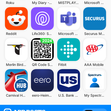
Roku
My Diary - Diary With Lock
MISTPLAY: Spiele für Belohnung
Microsoft Authenticator
Reddit
Life360: Standort teilen
Microsoft Teams
Securus Mobile
Merlin Bird ID von Cornell Lab
QR Code Scanner (Deutsch)
Fitbit
AAA Mobile
Carnival HUB
eero-Heim-WLAN-System
U.S. Bank Mobile Banking
My Spectrum