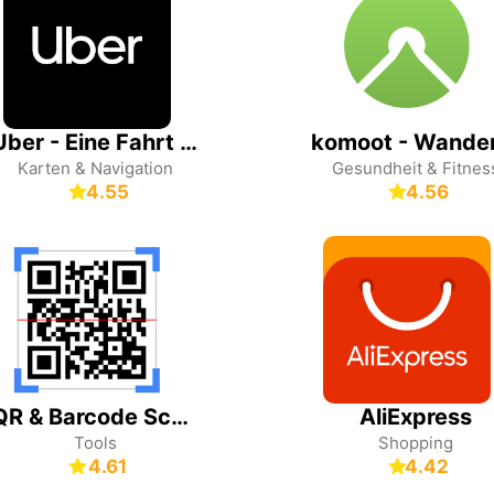
Uber - Eine Fahrt bestellen
Karten & Navigation
Gesundheit & Fitnes
4.55
4.56
QR & Barcode Scanner (Deutsch)
AliExpress
Tools
Shopping
4.61
4.42