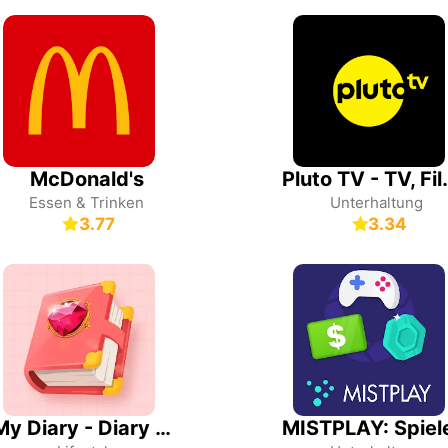
McDonald's
Pluto TV - 
Essen & Trinken
Unterhaltung
3.77
3.34
My Diary - Diary With Lock