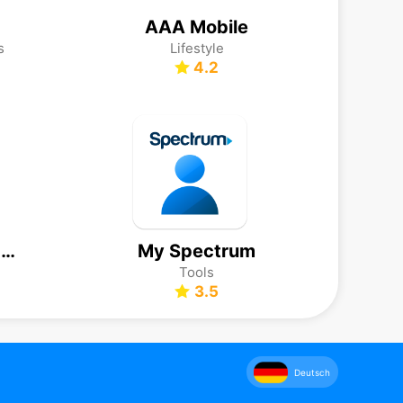
AAA Mobile
s
Lifestyle
4.2
U.S. Bank Mobile Banking
My Spectrum
Tools
3.5
Deutsch