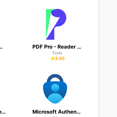
TV, Filme & Serien
PDF Pro - Reader & Maker
Tools
3.95
MISTPLAY: Spiele für Belohnung
Microsoft Authenticator