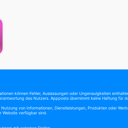
mationen können Fehler, Auslassungen oder Ungenauigkeiten enthalte
 Verantwortung des Nutzers. Appposts übernimmt keine Haftung für das
e Nutzung von Informationen, Dienstleistungen, Produkten oder Werbe
r Website verfügbar sind.
tzern mit externen Stellen.