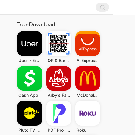
Top-Download
Uber - Eine Fahrt bestellen
QR & Barcode Scanner (Deutsch)
AliExpress
Cash App
Arby's Fast Food Sandwiches
McDonald's
Pluto TV - TV, Filme & Serien
PDF Pro - Reader & Maker
Roku