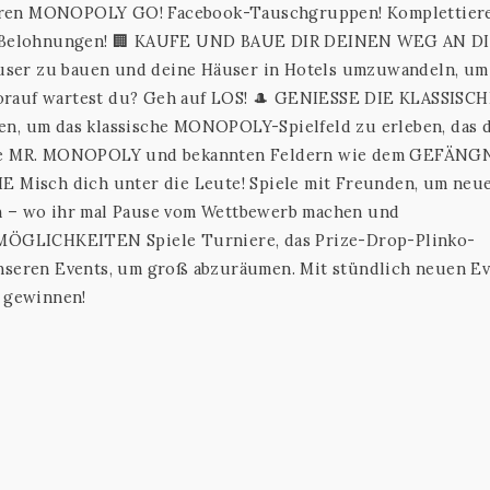
seren MONOPOLY GO! Facebook-Tauschgruppen! Komplettier
lle Belohnungen! 🏢 KAUFE UND BAUE DIR DEINEN WEG AN D
user zu bauen und deine Häuser in Hotels umzuwandeln, um
orauf wartest du? Geh auf LOS! 🎩 GENIESSE DIE KLASSISC
 um das klassische MONOPOLY-Spielfeld zu erleben, das 
 wie MR. MONOPOLY und bekannten Feldern wie dem GEFÄNGN
Misch dich unter die Leute! Spiele mit Freunden, um neu
en – wo ihr mal Pause vom Wettbewerb machen und
ÖGLICHKEITEN Spiele Turniere, das Prize-Drop-Plinko-
unseren Events, um groß abzuräumen. Mit stündlich neuen E
u gewinnen!