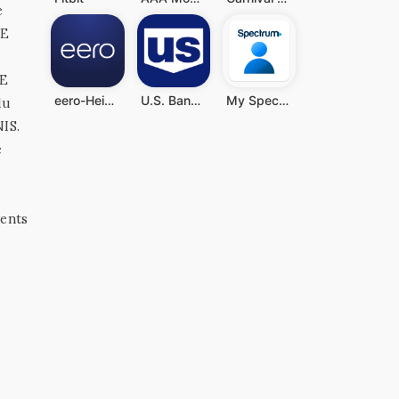
e
IE
HE
eero-Heim-WLAN-System
U.S. Bank Mobile Banking
My Spectrum
du
IS.
e
vents