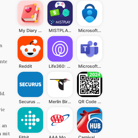
My Diary - Diary With Lock
MISTPLAY: Spiele für Belohnung
Microsoft Authenticator
n
ante
Reddit
Life360: Standort teilen
Microsoft Teams
ld.
Securus Mobile
Merlin Bird ID von Cornell Lab
QR Code Scanner (Deutsch)
wie
-
 an
n mit
Fitbit
AAA Mobile
Carnival HUB