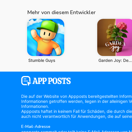
Mehr von diesem Entwickler
Stumble Guys
Garden Joy: Design Spiel
Die auf der Website von Appposts bereitgestellten Infor
Informationen getroffen werden, liegen in der alleinigen
Informationen.
Appposts haftet in keinem Fall für Schäden, die durch di
auch nicht verantwortlich für Anwendungen, die auf seine
E-Mail-Adresse
appposts sammelt oder teilt keine E-Mail-Adressen von Nu