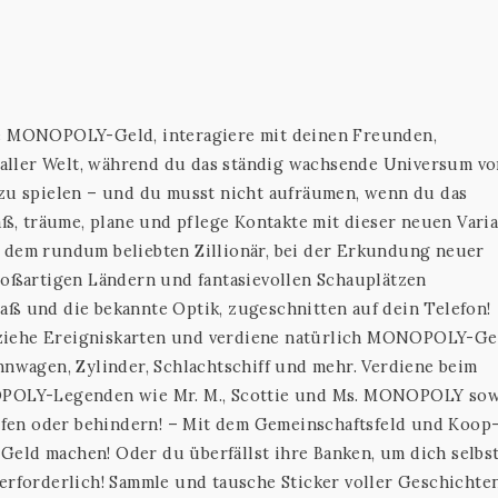
ene MONOPOLY-Geld, interagiere mit deinen Freunden,
aller Welt, während du das ständig wachsende Universum vo
 spielen – und du musst nicht aufräumen, wenn du das
paß, träume, plane und pflege Kontakte mit dieser neuen Vari
em rundum beliebten Zillionär, bei der Erkundung neuer
großartigen Ländern und fantasievollen Schauplätzen
aß und die bekannte Optik, zugeschnitten auf dein Telefon!
ziehe Ereigniskarten und verdiene natürlich MONOPOLY-Ge
nnwagen, Zylinder, Schlachtschiff und mehr. Verdiene beim
NOPOLY-Legenden wie Mr. M., Scottie und Ms. MONOPOLY so
fen oder behindern! – Mit dem Gemeinschaftsfeld und Koop
eld machen! Oder du überfällst ihre Banken, um dich selbst
 erforderlich! Sammle und tausche Sticker voller Geschichte