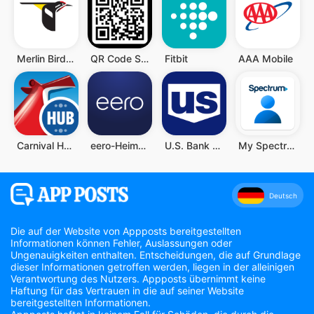
Merlin Bird ID von Cornell Lab
QR Code Scanner (Deutsch)
Fitbit
AAA Mobile
Carnival HUB
eero-Heim-WLAN-System
U.S. Bank Mobile Banking
My Spectrum
Deutsch
Die auf der Website von Appposts bereitgestellten
Informationen können Fehler, Auslassungen oder
Ungenauigkeiten enthalten. Entscheidungen, die auf Grundlage
dieser Informationen getroffen werden, liegen in der alleinigen
Verantwortung des Nutzers. Appposts übernimmt keine
Haftung für das Vertrauen in die auf seiner Website
bereitgestellten Informationen.