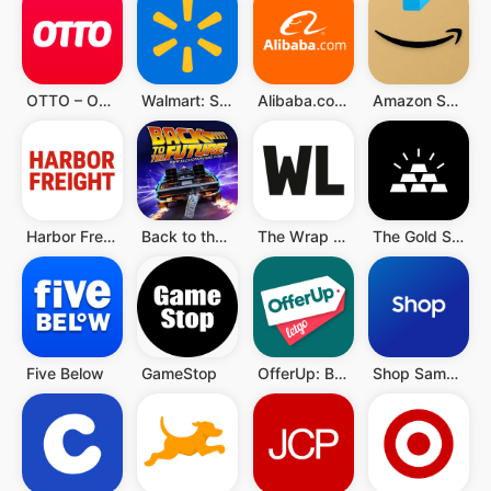
OTTO – Online Shopping & Möbel
Walmart: Shopping & Savings
Alibaba.com - B2B-Marktplatz
Amazon Shopping
Harbor Freight Tools
Back to the Future™
The Wrap Life
The Gold Supply
Five Below
GameStop
OfferUp: Buy. Sell. Letgo.
Shop Samsung