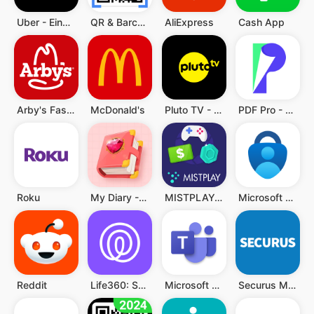
Uber - Eine Fahrt bestellen
QR & Barcode Scanner (Deutsch)
AliExpress
Cash App
Arby's Fast Food Sandwiches
McDonald's
Pluto TV - TV, Filme & Serien
PDF Pro - Reader & Maker
Roku
My Diary - Diary With Lock
MISTPLAY: Spiele für Belohnung
Microsoft Authenticator
Reddit
Life360: Standort teilen
Microsoft Teams
Securus Mobile