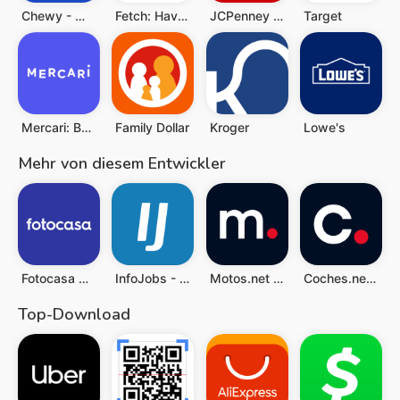
Chewy - Where Pet Lovers Shop
Fetch: Have Fun, Save Money
JCPenney – Shopping & Deals
Target
Mercari: Buy and Sell App
Family Dollar
Kroger
Lowe's
Mehr von diesem Entwickler
Fotocasa Vermietung undVerkauf
InfoJobs - Trabajo y Empleo
Motos.net - Motos de Ocasión
Coches.net - Coches de Ocasión
Top-Download