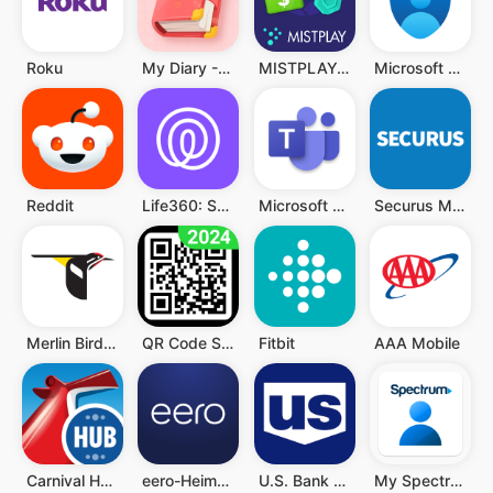
Roku
My Diary - Diary With Lock
MISTPLAY: Spiele für Belohnung
Microsoft Authenticator
Reddit
Life360: Standort teilen
Microsoft Teams
Securus Mobile
Merlin Bird ID von Cornell Lab
QR Code Scanner (Deutsch)
Fitbit
AAA Mobile
Carnival HUB
eero-Heim-WLAN-System
U.S. Bank Mobile Banking
My Spectrum