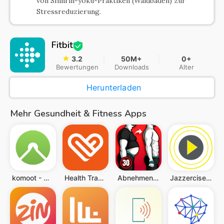
von Shinrin-yoku-Praktiken (Waldbaden) zur
Stressreduzierung.
Fitbit
3.2
50M+
0+
Bewertungen
Downloads
Alter
Herunterladen
Mehr Gesundheit & Fitness Apps
komoot - Wandern und Radfahren
Health Tracker
Abnehmen für Männer-30 Tagen
Jazzercise On Demand