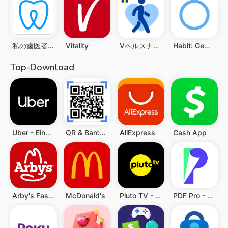
私の歯医者さん
Vitality
Vヘルスナビ-歩いて歩数をVポイントに-歩く移動・歩くポイ活
Habit: Gewohnheiten Tracker
Top-Download
Uber - Eine Fahrt bestellen
QR & Barcode Scanner (Deutsch)
AliExpress
Cash App
Arby's Fast Food Sandwiches
McDonald's
Pluto TV - TV, Filme & Serien
PDF Pro - Reader & Maker