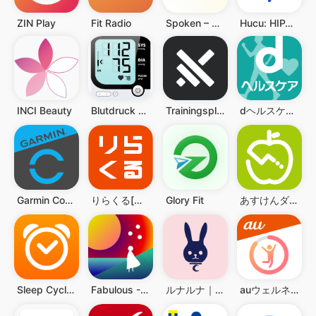
ZIN Play
Fit Radio
Spoken – Tap to Talk AAC
Hucu: HIPAA Compliant Texting
INCI Beauty
Blutdruck App
Trainingsplan Muscle Booster
dヘルスケア -歩数でdポイントがたまる健康管理アプリ-
Garmin Connect™
りらくる[公式] 全身もみほぐし・足つぼ＆フットケア
Glory Fit
あすけんダイエットアプリ カロリー計算や食事記録でダイエット
Sleep Cycle: Sleep Tracker
Fabulous - Gewohnheitstracker
ルナルナ｜生理日・体調・妊活・基礎体温・ピル服薬管理も！
auウェルネス-ヘルスケア＆歩くとコイン(ポイント)がたまる