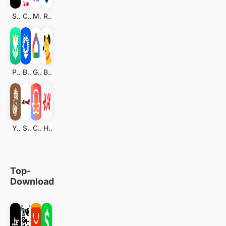
Style My Hair : Frisuren und H
Creative Park
MYDUTY, für Pflegepersonal
Rite Aid Pharmacy
Plant Parent - Der Pflegeguide
Be My Eyes
Google Home
Barkio: Hundemonitor & Kamera
Yarn - ask to understand
Safeway Deals & Delivery
Combyne - Outfitkreation
H&M – wir lieben Mode
Top-
Download