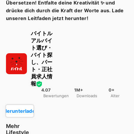
Übersetzen! Entfalte deine Kreativität ✨ und
drücke dich durch die Kraft der Worte aus. Lade
unseren Leitfaden jetzt herunter!
バイトル
アルバイ
ト選び・
バイト探
し、パー
ト・正社
員求人情
報
4.07
1M+
0+
Bewertungen
Downloads
Alter
Herunterladen
Mehr
Lifestyle