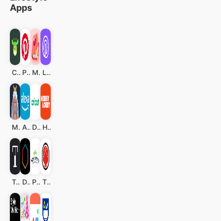
Apps
Cash Giraffe: Spiel und gewinn
Pinterest
My Diary - Diary With Lock
Life360: Standort teilen
Moonly Mondkalender Mondphasen
Amazon Alexa
Design Space™: DIY mit Cricut
Hobby Lobby Stores
Tattoodo
Devotion LGBT
Paws and Pints
The Phoenix: A sober community