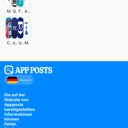
Merlin Bird ID von Cornell Lab
QR Code Scanner (Deutsch)
Fitbit
AAA Mobile
Carnival HUB
eero-Heim-WLAN-System
U.S. Bank Mobile Banking
My Spectrum
Deutsch
Die auf der
Website von
Appposts
bereitgestellten
Informationen
können
Fehler,