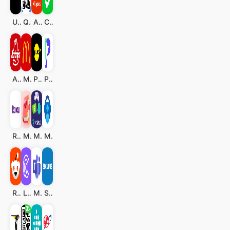
Uber - Eine Fahrt bestellen
QR & Barcode Scanner (Deutsch)
AliExpress
Cash App
Arby's Fast Food Sandwiches
McDonald's
Pluto TV - TV, Filme & Serien
PDF Pro - Reader & Maker
Roku
My Diary - Diary With Lock
MISTPLAY: Spiele für Belohnung
Microsoft Authenticator
Reddit
Life360: Standort teilen
Microsoft Teams
Securus Mobile