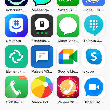
Robokiller - Spam Call Blocker
Messenger Kids – The Messaging
Nextplus: Phone # Text + Call
Signal – Sicherer Messenger
GroupMe
Threema. Der sichere Messenger
Smart Messages
TextMe Up Calling & Texts
Element – Sicher kommunizieren
Pulse SMS (Phone/Tablet/Web)
Google Meet
Skype
Globaler Telefonanruf, WIFI
Marco Polo - Video Messenger
Phoner 2nd Phone Number + Text
Glide – Live-Videonachrichten