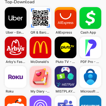
Top-Download
Uber - Eine Fahrt bestellen
QR & Barcode Scanner (Deutsch)
AliExpress
Cash App
Arby's Fast Food Sandwiches
McDonald's
Pluto TV - TV, Filme & Serien
PDF Pro - Reader & Maker
Roku
My Diary - Diary With Lock
MISTPLAY: Spiele für Belohnung
Microsoft Authenticator