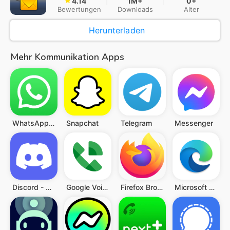
4.14
1M+
0+
Bewertungen
Downloads
Alter
Herunterladen
Mehr Kommunikation Apps
WhatsApp Messenger
Snapchat
Telegram
Messenger
Discord - Freunde & Community
Google Voice
Firefox Browser: sicher surfen
Microsoft Edge: KI-Browser