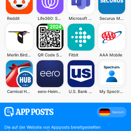
Reddit
Life360: Standort teilen
Microsoft Teams
Securus Mobile
Merlin Bird ID von Cornell Lab
QR Code Scanner (Deutsch)
Fitbit
AAA Mobile
Carnival HUB
eero-Heim-WLAN-System
U.S. Bank Mobile Banking
My Spectrum
Deutsch
Die auf der Website von Appposts bereitgestellten