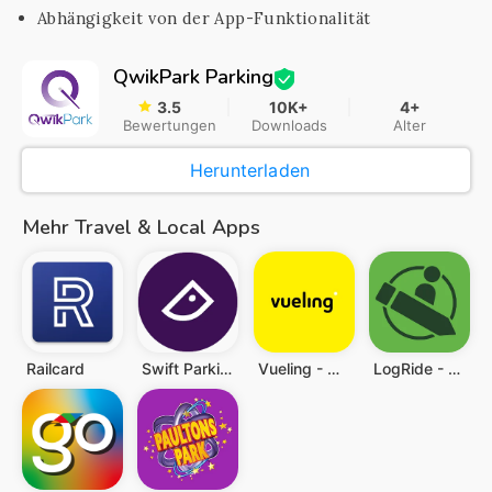
Abhängigkeit von der App-Funktionalität
QwikPark Parking
3.5
10K+
4+
Bewertungen
Downloads
Alter
Herunterladen
Mehr Travel & Local Apps
Railcard
Swift Parking
Vueling - Cheap Flights
LogRide - Theme Park Database