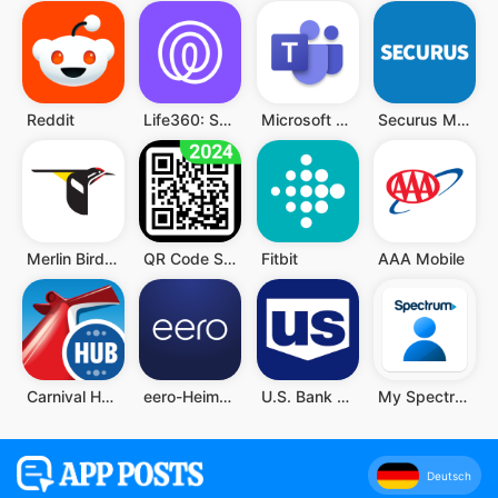
Reddit
Life360: Standort teilen
Microsoft Teams
Securus Mobile
Merlin Bird ID von Cornell Lab
QR Code Scanner (Deutsch)
Fitbit
AAA Mobile
Carnival HUB
eero-Heim-WLAN-System
U.S. Bank Mobile Banking
My Spectrum
Deutsch