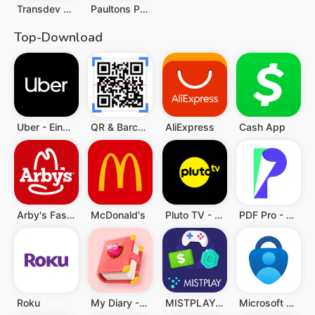
Transdev Go
Paultons Park
Top-Download
Uber - Eine Fahrt bestellen
QR & Barcode Scanner (Deutsch)
AliExpress
Cash App
Arby's Fast Food Sandwiches
McDonald's
Pluto TV - TV, Filme & Serien
PDF Pro - Reader & Maker
Roku
My Diary - Diary With Lock
MISTPLAY: Spiele für Belohnung
Microsoft Authenticator