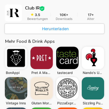
Club IR
3.5
10K+
17+
Bewertungen
Downloads
Alter
Herunterladen
Mehr Food & Drink Apps
BonAppi
Pret A Manger: Coffee & Food
tastecard
Nando's UK & IE - Order Now
Vintage Inns
Gluten Morgen
PizzaExpress
Sizzling Pubs