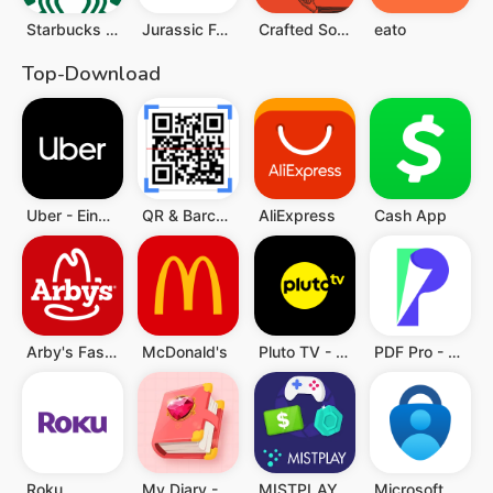
Starbucks UK
Jurassic Feast
Crafted Social
eato
Top-Download
Uber - Eine Fahrt bestellen
QR & Barcode Scanner (Deutsch)
AliExpress
Cash App
Arby's Fast Food Sandwiches
McDonald's
Pluto TV - TV, Filme & Serien
PDF Pro - Reader & Maker
Roku
My Diary - Diary With Lock
MISTPLAY: Spiele für Belohnung
Microsoft Authenticator