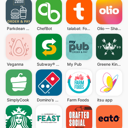
Parkdean Resorts – Order & Pay
ChefBot
talabat: Food, grocery & more
Olio — Share More, Waste Less
Veganna
Subway® Kuwait
My Pub
Greene King Pubs & Restaurants
SimplyCook
Domino's Pizza Delivery
Farm Foods
itsu app