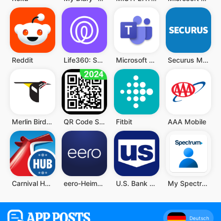
Reddit
Life360: Standort teilen
Microsoft Teams
Securus Mobile
Merlin Bird ID von Cornell Lab
QR Code Scanner (Deutsch)
Fitbit
AAA Mobile
Carnival HUB
eero-Heim-WLAN-System
U.S. Bank Mobile Banking
My Spectrum
Deutsch