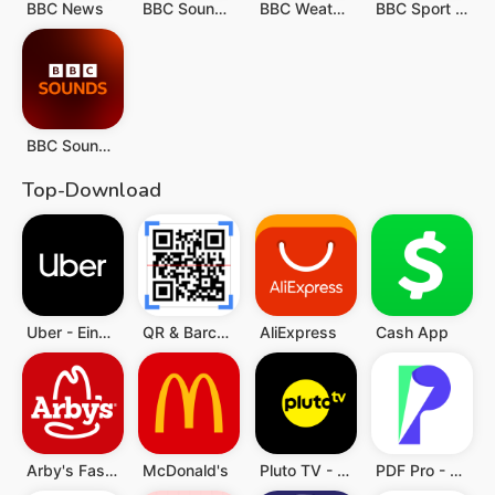
BBC News
BBC Sounds: Radio & Podcasts
BBC Weather
BBC Sport - News & Live Scores
BBC Sounds: Radio & Podcasts
Top-Download
Uber - Eine Fahrt bestellen
QR & Barcode Scanner (Deutsch)
AliExpress
Cash App
Arby's Fast Food Sandwiches
McDonald's
Pluto TV - TV, Filme & Serien
PDF Pro - Reader & Maker