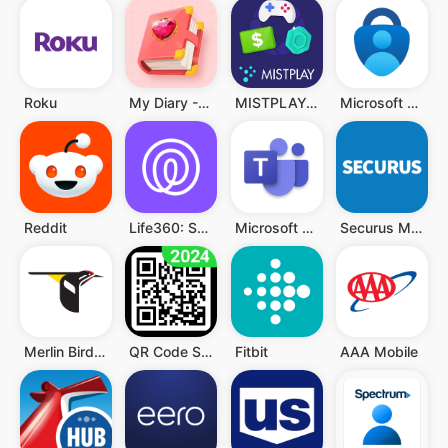
Roku
My Diary - Diary With Lock
MISTPLAY: Spiele für Belohnung
Microsoft Authenticator
Reddit
Life360: Standort teilen
Microsoft Teams
Securus Mobile
Merlin Bird ID von Cornell Lab
QR Code Scanner (Deutsch)
Fitbit
AAA Mobile