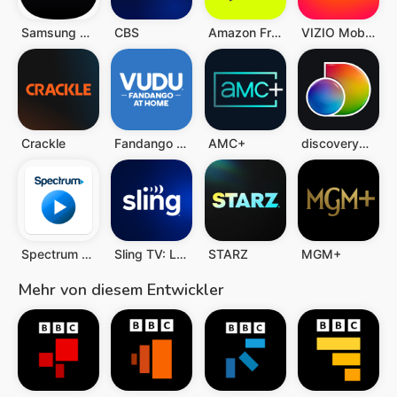
Samsung TV Plus
CBS
Amazon Freevee: Free Movies/TV
VIZIO Mobile
Crackle
Fandango at Home - Movies & TV
AMC+
discovery+ | Stream TV Shows
Spectrum TV
Sling TV: Live TV + Freestream
STARZ
MGM+
Mehr von diesem Entwickler