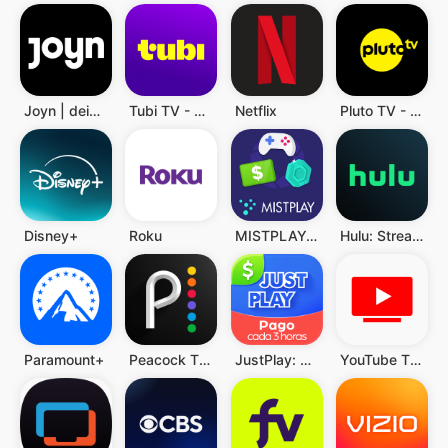
Joyn | deine Streaming App
Tubi TV - TV & Filme
Netflix
Pluto TV - TV, Filme & Serien
Disney+
Roku
MISTPLAY: Spiele für Belohnung
Hulu: Stream TV shows & movies
Paramount+
Peacock TV: Stream TV & Movies
JustPlay: Spielen & Verdienen
YouTube TV: Live TV & more