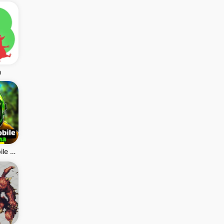
m
Monkey Mobile Arena