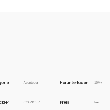
gorie
Herunterladen
Abenteuer
10M+
ckler
Preis
COGNOSPHERE PTE. LTD.
frei