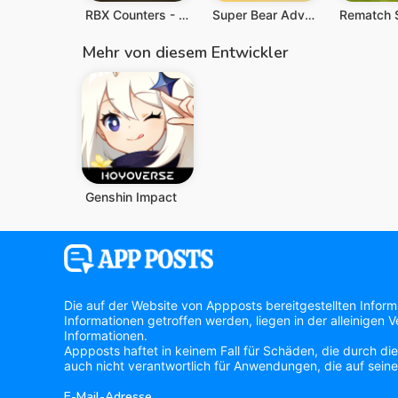
RBX Counters - Get Rbux Calc
Super Bear Adventure
Mehr von diesem Entwickler
Genshin Impact
Die auf der Website von Appposts bereitgestellten Infor
Informationen getroffen werden, liegen in der alleinigen
Informationen.
Appposts haftet in keinem Fall für Schäden, die durch di
auch nicht verantwortlich für Anwendungen, die auf seine
E-Mail-Adresse