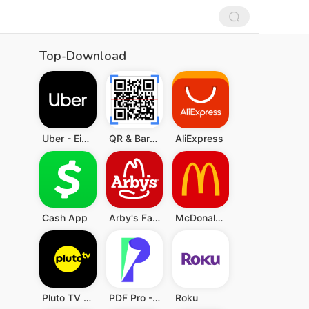
Top-Download
Uber - Eine Fahrt bestellen
QR & Barcode Scanner (Deutsch)
AliExpress
Cash App
Arby's Fast Food Sandwiches
McDonald's
Pluto TV - TV, Filme & Serien
PDF Pro - Reader & Maker
Roku