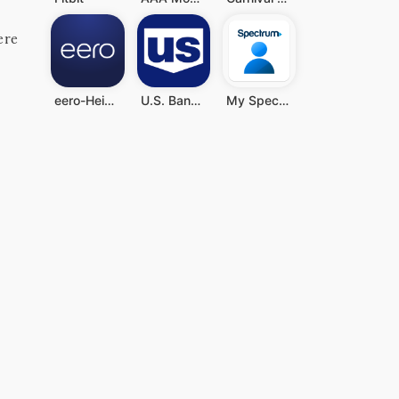
ere
eero-Heim-WLAN-System
U.S. Bank Mobile Banking
My Spectrum