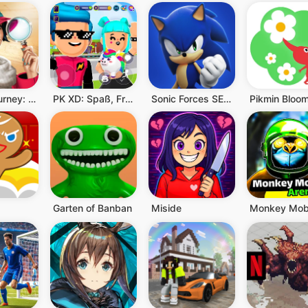
June’s Journey: Suchspiel
PK XD: Spaß, Freunde, Spiele
Sonic Forces SEGA Lauf Spiele
Pikmin Bloo
Garten of Banban
Miside