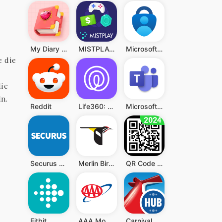
My Diary - Diary With Lock
MISTPLAY: Spiele für Belohnung
Microsoft Authenticator
e die
die
n.
Reddit
Life360: Standort teilen
Microsoft Teams
Securus Mobile
Merlin Bird ID von Cornell Lab
QR Code Scanner (Deutsch)
Fitbit
AAA Mobile
Carnival HUB