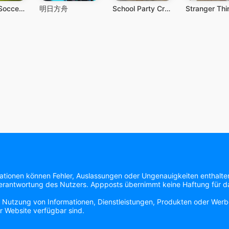
Rematch Soccer Rival Football
明日方舟
School Party Craft
mationen können Fehler, Auslassungen oder Ungenauigkeiten enthalte
 Verantwortung des Nutzers. Appposts übernimmt keine Haftung für das
e Nutzung von Informationen, Dienstleistungen, Produkten oder Werbe
r Website verfügbar sind.