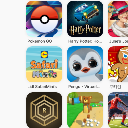
Pokémon GO
Harry Potter: Hogwarts Mystery
Lidl SafariMini's
Pengu - Virtuelle Haustiere
쿠키런