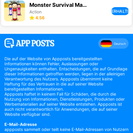
Monster Survival Master
ERHALTEN
Action
4.56
Deutsch
Die auf der Website von Appposts bereitgestellten
Informationen können Fehler, Auslassungen oder
Ungenauigkeiten enthalten. Entscheidungen, die auf Grundlage
dieser Informationen getroffen werden, liegen in der alleinigen
Verantwortung des Nutzers. Appposts übernimmt keine
Haftung für das Vertrauen in die auf seiner Website
bereitgestellten Informationen.
Appposts haftet in keinem Fall für Schäden, die durch die
Nutzung von Informationen, Dienstleistungen, Produkten oder
Werbematerialien auf seiner Website entstehen. Appposts ist
auch nicht verantwortlich für Anwendungen, die auf seiner
Website verfügbar sind.
E-Mail-Adresse
appposts sammelt oder teilt keine E-Mail-Adressen von Nutzern