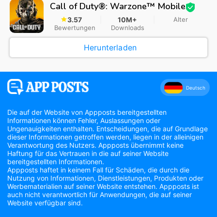
Call of Duty®: Warzone™ Mobile
3.57
10M+
Alter
Bewertungen
Downloads
Herunterladen
Deutsch
Die auf der Website von Appposts bereitgestellten
Informationen können Fehler, Auslassungen oder
Ungenauigkeiten enthalten. Entscheidungen, die auf Grundlage
dieser Informationen getroffen werden, liegen in der alleinigen
Verantwortung des Nutzers. Appposts übernimmt keine
Haftung für das Vertrauen in die auf seiner Website
bereitgestellten Informationen.
Appposts haftet in keinem Fall für Schäden, die durch die
Nutzung von Informationen, Dienstleistungen, Produkten oder
Werbematerialien auf seiner Website entstehen. Appposts ist
auch nicht verantwortlich für Anwendungen, die auf seiner
Website verfügbar sind.